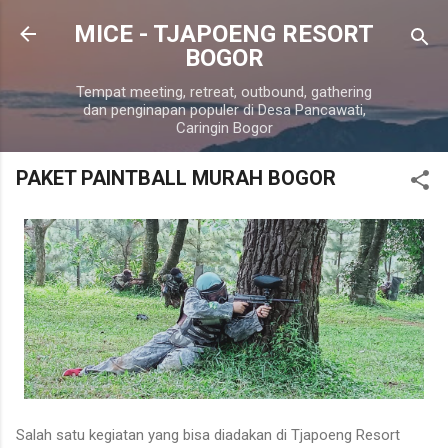
Langsung ke konten utama
MICE - TJAPOENG RESORT
BOGOR
Tempat meeting, retreat, outbound, gathering
dan penginapan populer di Desa Pancawati,
Caringin Bogor
PAKET PAINTBALL MURAH BOGOR
Salah satu kegiatan yang bisa diadakan di Tjapoeng Resort