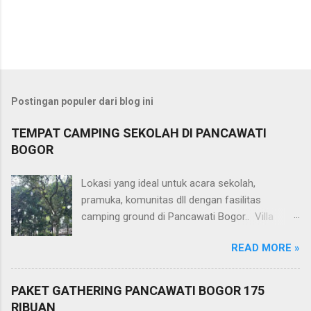
Postingan populer dari blog ini
TEMPAT CAMPING SEKOLAH DI PANCAWATI
BOGOR
Lokasi yang ideal untuk acara sekolah,
pramuka, komunitas dll dengan fasilitas
camping ground di Pancawati Bogor.. Villa
Tjapoeng Resort, selain memilik fasilitas
READ MORE »
penginapan juga tersedia lahan camping yang
bisa digunakan untuk acara camping
rombongan. Tersedia aula untuk acara indoor,
PAKET GATHERING PANCAWATI BOGOR 175
parkir dengan akses bus besar dan fasilitas lain
RIBUAN